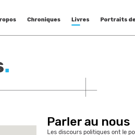
propos
Chroniques
Livres
Portraits d
s
.
Parler au nous
Les discours politiques ont le p