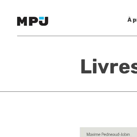
À 
Livre