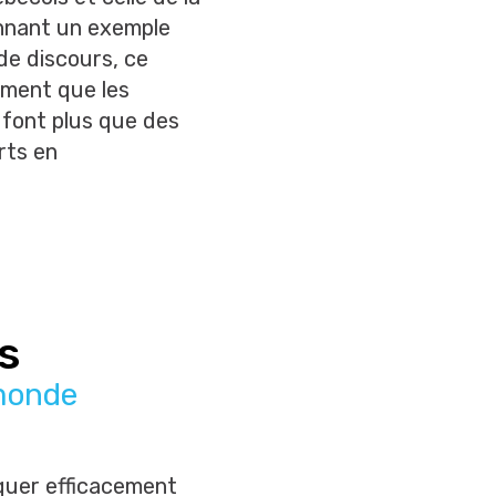
onnant un exemple
de discours, ce
rment que les
e font plus que des
rts en
es
monde
quer efficacement