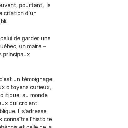
uvent, pourtant, ils
a citation d’un
li.
: celui de garder une
Québec, un maire –
es principaux
, c’est un témoignage.
ux citoyens curieux,
olitique, au monde
eux qui croient
lique. Il s’adresse
 connaître l’histoire
écois et celle de la