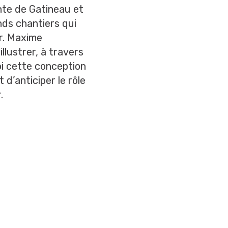
nte de Gatineau et
nds chantiers qui
ir. Maxime
lustrer, à travers
oi cette conception
 d’anticiper le rôle
.