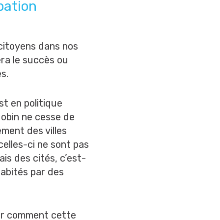
ipation
citoyens dans nos
era le succès ou
s.
st en politique
obin ne cesse de
ment des villes
elles-ci ne sont pas
is des cités, c’est-
abités par des
rer comment cette