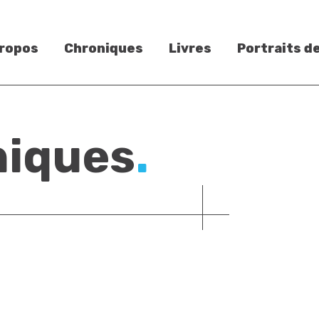
propos
Chroniques
Livres
Portraits d
niques
.