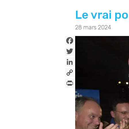
Le vrai p
28 mars 2024
Facebook
Twitter
LinkedIn
Copy
Link
PrintFriendly