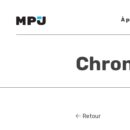
À 
Chro
Retour